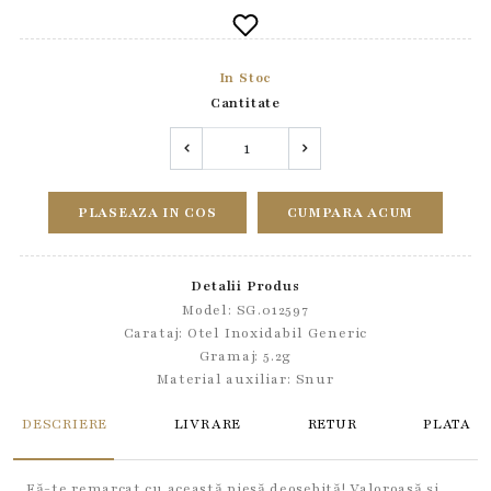
In Stoc
Cantitate
PLASEAZA IN COS
CUMPARA ACUM
Detalii Produs
Model: SG.012597
Carataj: Otel Inoxidabil Generic
Gramaj: 5.2g
Material auxiliar:
Snur
DESCRIERE
LIVRARE
RETUR
PLATA
Fă-te remarcat cu această piesă deosebită! Valoroasă și