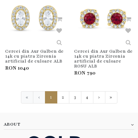
Cercei din Aur Galben de
Cercei din Aur Galben de
14k cu piatra Zirconia
14k cu piatra Zirconia
artificial de culoare ALB
artificial de culoare
ROSU ALB
RON
1040
RON
790
«
‹
1
2
3
4
›
»
First
Previous
Next
Last
ABOUT