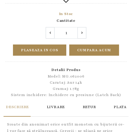
In Stoc
Cantitate
PLASEAZA IN COS
CUMPARA ACUM
Detalii Produs
Model: MG.062006
Carataj: Aur 14k
Gramaj: 1.78g
Sistem inchidere:
Inchidere cu presiune (Latch Back)
DESCRIERE
LIVRARE
RETUR
PLATA
Scoate din anonimat orice outfit monoton cu bijuterii ce-
l vor face să strălucească. Cerceii - se pliază pe orice