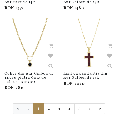
Aur Mixt de 14k
Aur Galben de 14k
RON
1530
RON
1480
Colier din Aur Galben de
Lant cu pandantiv din
14k cu piatra Onix de
Aur Galben de 14k
culoare NEGRU
RON
2220
RON
2810
«
‹
1
2
3
4
5
›
»
First
Previous
Next
Last