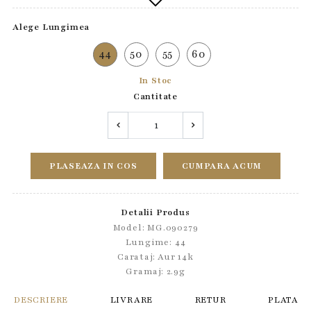
Alege Lungimea
44
50
55
60
In Stoc
Cantitate
PLASEAZA IN COS
CUMPARA ACUM
Detalii Produs
Model: MG.090279
Lungime: 44
Carataj: Aur 14k
Gramaj: 2.9g
DESCRIERE
LIVRARE
RETUR
PLATA