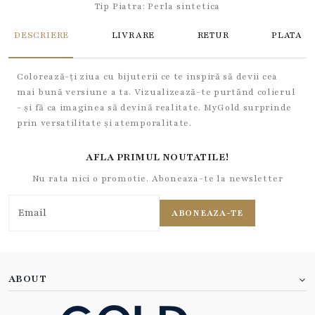
Tip Piatra:
Perla sintetica
DESCRIERE
LIVRARE
RETUR
PLATA
Colorează-ți ziua cu bijuterii ce te inspiră să devii cea
mai bună versiune a ta. Vizualizează-te purtănd colierul
- și fă ca imaginea să devină realitate. MyGold surprinde
prin versatilitate și atemporalitate.
AFLA PRIMUL NOUTATILE!
Nu rata nici o promotie. Aboneaza-te la newsletter
ABONEAZA-TE
ABOUT