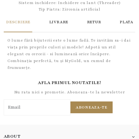
Sistem inchidere:
Inchidere cu lant (Threader)
Tip Piatra:
Zirconia artificial
DESCRIERE
LIVRARE
RETUR
PLATA
O lume fără bijuterii este o lume fadă. Te invităm sa-i dai
viața prin proprile culori și modele! Adpotă un stil
elegant cu cerceii - si luminează orice încăpere.
Combinația perfectă, tu și MyGold, un cumul de
frumusețe.
AFLA PRIMUL NOUTATILE!
Nu rata nici o promotie. Aboneaza-te la newsletter
ABONEAZA-TE
ABOUT