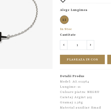
Alege Lungimea
21
In Stoc
Cantitate
PLASEAZA IN COS
Detalii Produs
Model: AG.012364
Lungime: 21
Culoare piatra: NEGRU
Carataj: Argint 925
Gramaj: 2.36g
Material auxiliar:
Email