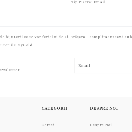
Tip Piatra:
Email
e bijuterii ce te vor ferici zi de zi. Brățara - complimentează subt
juteriile MyGold.
newsletter
CATEGORII
DESPRE NOI
Cercei
Despre Noi