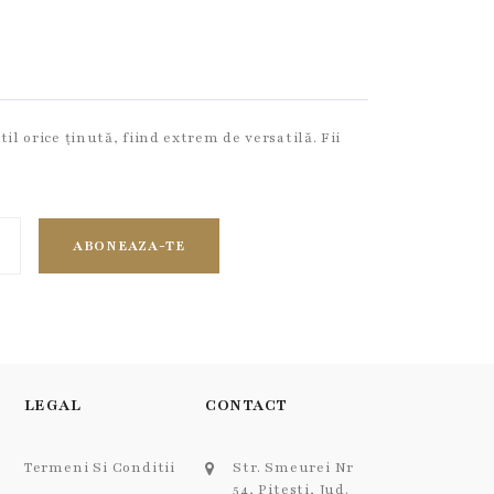
il orice ținută, fiind extrem de versatilă. Fii
ABONEAZA-TE
LEGAL
CONTACT
Termeni Si Conditii
Str. Smeurei Nr
54, Pitesti, Jud.