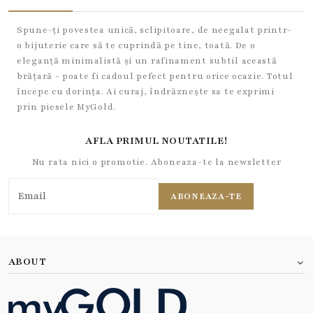
Spune-ți povestea unică, sclipitoare, de neegalat printr-
o bijuterie care să te cuprindă pe tine, toată. De o
eleganță minimalistă și un rafinament subtil această
brățară - poate fi cadoul pefect pentru orice ocazie. Totul
începe cu dorința. Ai curaj, îndrăznește sa te exprimi
prin piesele MyGold.
AFLA PRIMUL NOUTATILE!
Nu rata nici o promotie. Aboneaza-te la newsletter
ABONEAZA-TE
ABOUT