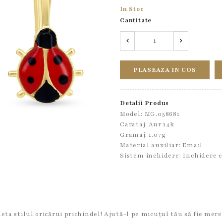
In Stoc
Cantitate
PLASEAZA IN COS
Detalii Produs
Model: MG.058681
Carataj: Aur 14k
Gramaj: 1.07g
Material auxiliar:
Email
Sistem inchidere:
Inchidere c
leta stilul oricărui prichindel! Ajută-l pe micuțul tău să fie me