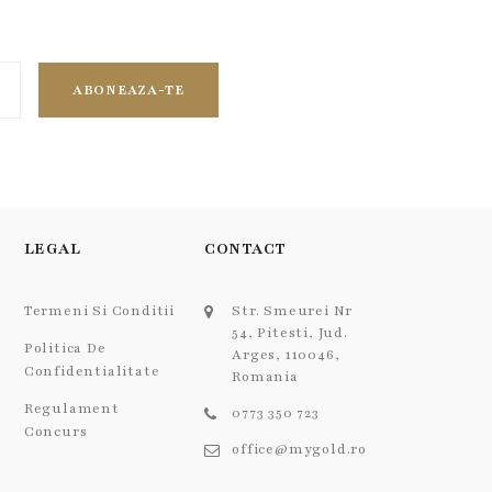
ABONEAZA-TE
LEGAL
CONTACT
Termeni Si Conditii
Str. Smeurei Nr
54, Pitesti, Jud.
Politica De
Arges, 110046,
Confidentialitate
Romania
Regulament
0773 350 723
Concurs
office@mygold.ro