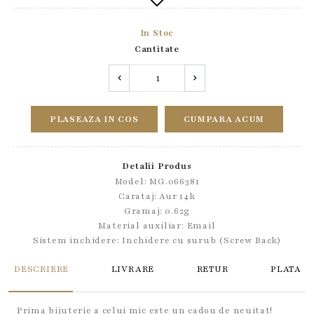
In Stoc
Cantitate
PLASEAZA IN COS
CUMPARA ACUM
Detalii Produs
Model: MG.066381
Carataj: Aur 14k
Gramaj: 0.62g
Material auxiliar:
Email
Sistem inchidere:
Inchidere cu surub (Screw Back)
DESCRIERE
LIVRARE
RETUR
PLATA
Prima bijuterie a celui mic este un cadou de neuitat!