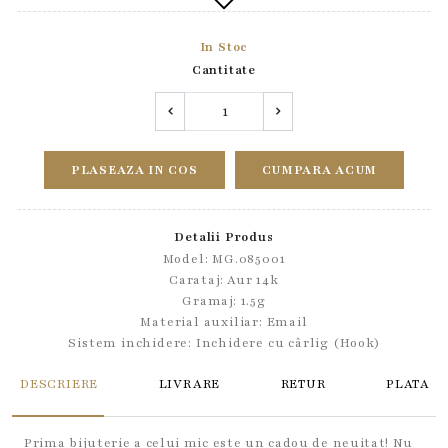
In Stoc
Cantitate
PLASEAZA IN COS
CUMPARA ACUM
Detalii Produs
Model: MG.085001
Carataj: Aur 14k
Gramaj: 1.5g
Material auxiliar:
Email
Sistem inchidere:
Inchidere cu cârlig (Hook)
DESCRIERE
LIVRARE
RETUR
PLATA
Prima bijuterie a celui mic este un cadou de neuitat! Nu