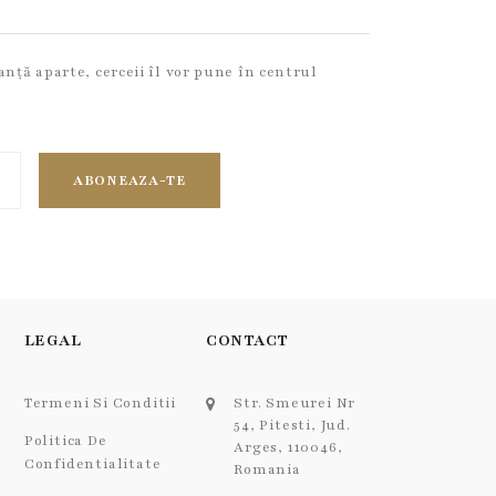
nță aparte, cerceii îl vor pune în centrul
ABONEAZA-TE
LEGAL
CONTACT
Termeni Si Conditii
Str. Smeurei Nr
54, Pitesti, Jud.
Politica De
Arges, 110046,
Confidentialitate
Romania