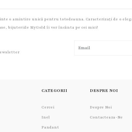
zinte o amintire unică pentru totodeauna. Caracterizați de o elega
ase, bijuteriile MyGold îi vor încânta pe cei mici!
newsletter
CATEGORII
DESPRE NOI
Cercei
Despre Noi
Inel
Contacteaza-Ne
Pandant