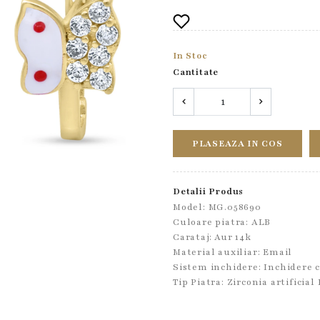
In Stoc
Cantitate
PLASEAZA IN COS
Detalii Produs
Model: MG.058690
Culoare piatra: ALB
Carataj: Aur 14k
Material auxiliar:
Email
Sistem inchidere:
Inchidere 
Tip Piatra:
Zirconia artificial