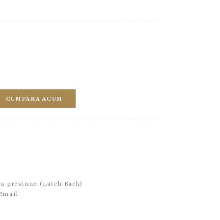
CUMPARA ACUM
cu presiune (Latch Back)
 Email