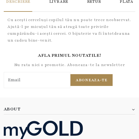
DESCRIERE
LIVRARE
RETUR
PLATA
Cu acești cerceluși copilul tău nu poate trece neobservat.
Ajută-l pe micuțul tău să atragă toate privirile
cumpărându-i acești cercei. O bijuterie va fi întotdeauna
un cadou bine-venit.
AFLA PRIMUL NOUTATILE!
Nu rata nici o promotie. Aboneaza-te la newsletter
ABONEAZA-TE
ABOUT