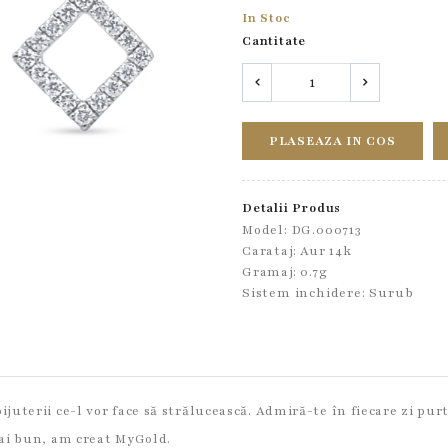
In Stoc
Cantitate
PLASEAZA IN COS
Detalii Produs
Model: DG.000713
Carataj: Aur 14k
Gramaj: 0.7g
Sistem inchidere:
Surub
terii ce-l vor face să strălucească. Admiră-te în fiecare zi purtâ
mai bun, am creat MyGold.