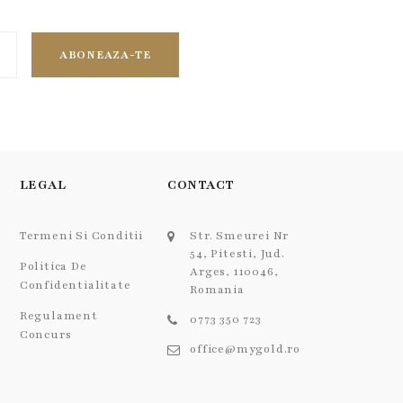
ABONEAZA-TE
LEGAL
CONTACT
Termeni Si Conditii
Str. Smeurei Nr
54, Pitesti, Jud.
Politica De
Arges, 110046,
Confidentialitate
Romania
Regulament
0773 350 723
Concurs
office@mygold.ro