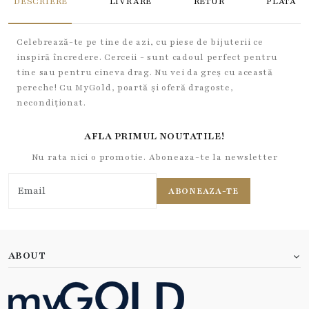
DESCRIERE
LIVRARE
RETUR
PLATA
Celebrează-te pe tine de azi, cu piese de bijuterii ce
inspiră încredere. Cerceii - sunt cadoul perfect pentru
tine sau pentru cineva drag. Nu vei da greș cu această
pereche! Cu MyGold, poartă și oferă dragoste,
necondiționat.
AFLA PRIMUL NOUTATILE!
Nu rata nici o promotie. Aboneaza-te la newsletter
ABONEAZA-TE
ABOUT