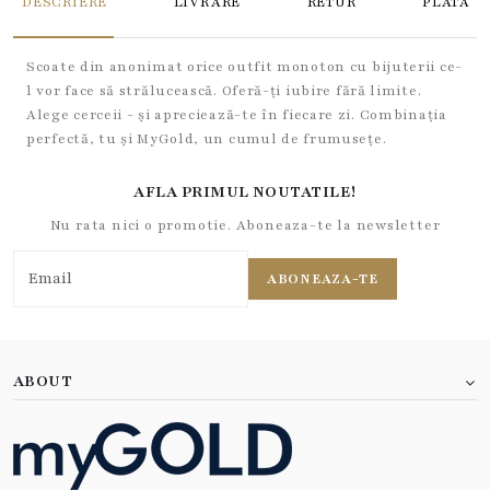
DESCRIERE
LIVRARE
RETUR
PLATA
Scoate din anonimat orice outfit monoton cu bijuterii ce-
l vor face să strălucească. Oferă-ți iubire fără limite.
Alege cerceii - și apreciează-te în fiecare zi. Combinația
perfectă, tu și MyGold, un cumul de frumusețe.
AFLA PRIMUL NOUTATILE!
Nu rata nici o promotie. Aboneaza-te la newsletter
ABONEAZA-TE
ABOUT