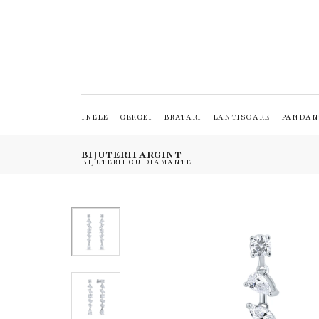
INELE
CERCEI
BRATARI
LANTISOARE
PANDAN
BIJUTERII ARGINT
BIJUTERII CU DIAMANTE