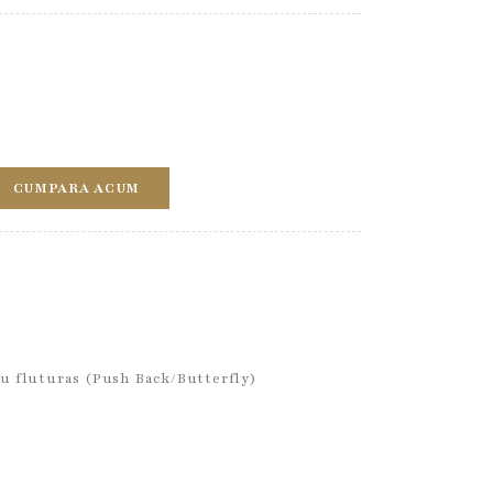
CUMPARA ACUM
cu fluturas (Push Back/Butterfly)