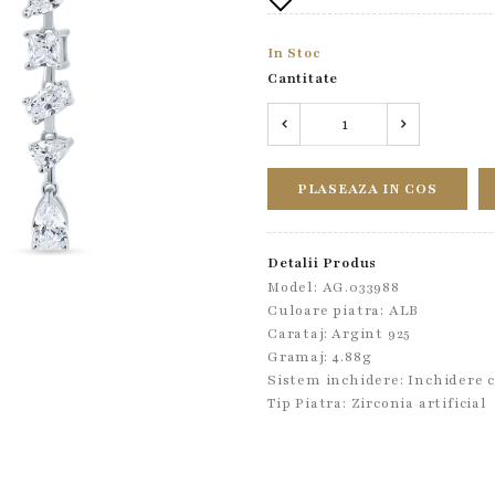
In Stoc
Cantitate
PLASEAZA IN COS
Detalii Produs
Model: AG.033988
Culoare piatra: ALB
Carataj: Argint 925
Gramaj: 4.88g
Sistem inchidere:
Inchidere 
Tip Piatra:
Zirconia artificial