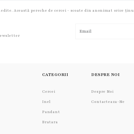
inedite. Această pereche de cercei - scoate din anonimat orice țin
newsletter
CATEGORII
DESPRE NOI
Cercei
Despre Noi
Inel
Contacteaza-Ne
Pandant
Bratara