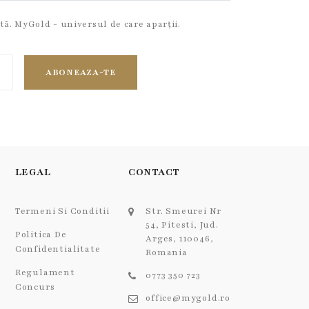
ută. MyGold - universul de care aparții.
ABONEAZA-TE
LEGAL
CONTACT
Termeni Si Conditii
Str. Smeurei Nr
54, Pitesti, Jud.
Politica De
Arges, 110046,
Confidentialitate
Romania
Regulament
0773 350 723
Concurs
office@mygold.ro