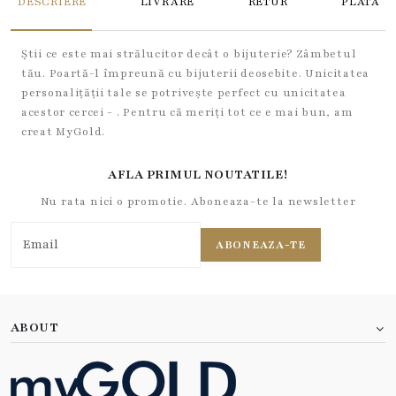
DESCRIERE
LIVRARE
RETUR
PLATA
Știi ce este mai strălucitor decât o bijuterie? Zâmbetul
tău. Poartă-l împreună cu bijuterii deosebite. Unicitatea
personalițății tale se potrivește perfect cu unicitatea
acestor cercei - . Pentru că meriți tot ce e mai bun, am
creat MyGold.
AFLA PRIMUL NOUTATILE!
Nu rata nici o promotie. Aboneaza-te la newsletter
ABONEAZA-TE
ABOUT