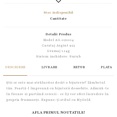
Stoc indisponibil
Cantitate
Detalii Produs
Model AG.021004
Carataj Argint 925
Gramaj 1.14g
Sistem inchidere:
Surub
DESCRIERE
LIVRARE
RETUR
PLATA
Știi ce este mai strălucitor decât o bijuterie? Zâmbetul
tău. Poartă-l împreună cu bijuterii deosebite. Admiră-te
în fiecare zi purtând cerceii - ce îți vor oferi încredere în
propria frumusețe. Expune-ți stilul cu MyGold.
AFLA PRIMUL NOUTATILE!