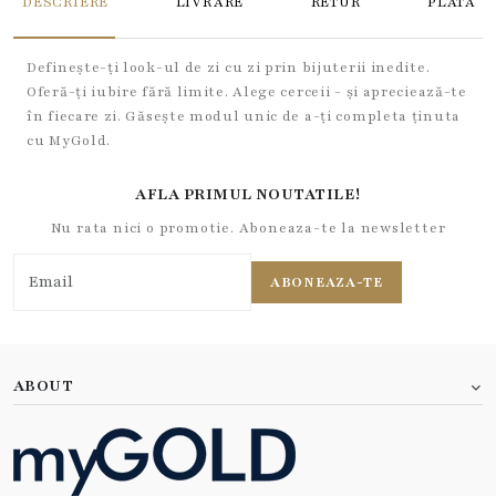
DESCRIERE
LIVRARE
RETUR
PLATA
Definește-ți look-ul de zi cu zi prin bijuterii inedite.
Oferă-ți iubire fără limite. Alege cerceii - și apreciează-te
în fiecare zi. Găsește modul unic de a-ți completa ținuta
cu MyGold.
AFLA PRIMUL NOUTATILE!
Nu rata nici o promotie. Aboneaza-te la newsletter
ABONEAZA-TE
ABOUT