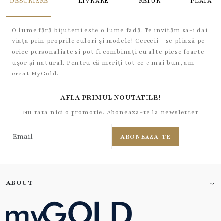
DESCRIERE
LIVRARE
RETUR
PLATA
O lume fără bijuterii este o lume fadă. Te invităm sa-i dai
viața prin proprile culori și modele! Cerceii - se pliază pe
orice personaliate si pot fi combinați cu alte piese foarte
ușor și natural. Pentru că meriți tot ce e mai bun, am
creat MyGold.
AFLA PRIMUL NOUTATILE!
Nu rata nici o promotie. Aboneaza-te la newsletter
ABONEAZA-TE
ABOUT