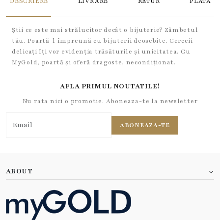
DESCRIERE
LIVRARE
RETUR
PLATA
Știi ce este mai strălucitor decât o bijuterie? Zâmbetul
tău. Poartă-l împreună cu bijuterii deosebite. Cerceii -
delicați îți vor evidenția trăsăturile și unicitatea. Cu
MyGold, poartă și oferă dragoste, necondiționat.
AFLA PRIMUL NOUTATILE!
Nu rata nici o promotie. Aboneaza-te la newsletter
ABONEAZA-TE
ABOUT