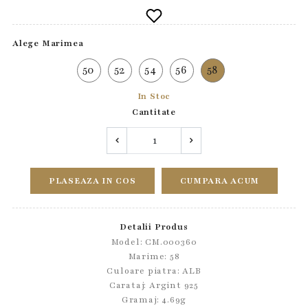
Alege Marimea
50
52
54
56
58
In Stoc
Cantitate
PLASEAZA IN COS
CUMPARA ACUM
Detalii Produs
Model: CM.000360
Marime: 58
Culoare piatra: ALB
Carataj: Argint 925
Gramaj: 4.69g