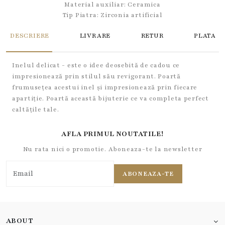
Material auxiliar:
Ceramica
Tip Piatra:
Zirconia artificial
DESCRIERE
LIVRARE
RETUR
PLATA
Inelul delicat - este o idee deosebită de cadou ce
impresionează prin stilul său revigorant. Poartă
frumusețea acestui inel și impresionează prin fiecare
apartiție. Poartă această bijuterie ce va completa perfect
caltățile tale.
AFLA PRIMUL NOUTATILE!
Nu rata nici o promotie. Aboneaza-te la newsletter
ABONEAZA-TE
ABOUT