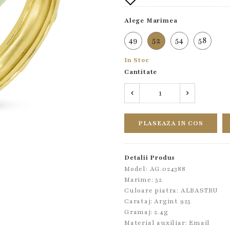
Alege Marimea
49
52
54
58
In Stoc
Cantitate
PLASEAZA IN COS
Detalii Produs
Model: AG.024388
Marime: 52
Culoare piatra: ALBASTRU
Carataj: Argint 925
Gramaj: 2.4g
Material auxiliar:
Email