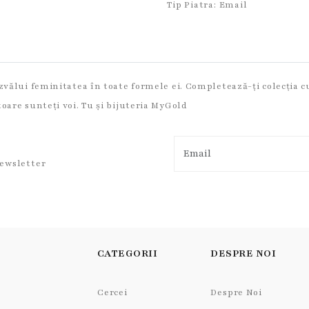
Tip Piatra:
Email
zvălui feminitatea în toate formele ei. Completează-ți colecția cu 
toare sunteți voi. Tu și bijuteria MyGold
newsletter
CATEGORII
DESPRE NOI
Cercei
Despre Noi