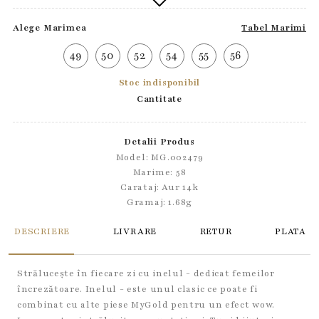
Alege Marimea
Tabel Marimi
49
50
52
54
55
56
Stoc indisponibil
Cantitate
Detalii Produs
Model: MG.002479
Marime: 58
Carataj: Aur 14k
Gramaj: 1.68g
DESCRIERE
LIVRARE
RETUR
PLATA
Strălucește în fiecare zi cu inelul - dedicat femeilor
încrezătoare. Inelul - este unul clasic ce poate fi
combinat cu alte piese MyGold pentru un efect wow.