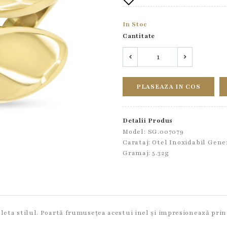
In Stoc
Cantitate
PLASEAZA IN COS
Detalii Produs
Model: SG.007079
Carataj: Otel Inoxidabil Gene
Gramaj: 5.32g
leta stilul. Poartă frumusețea acestui inel și impresionează prin f