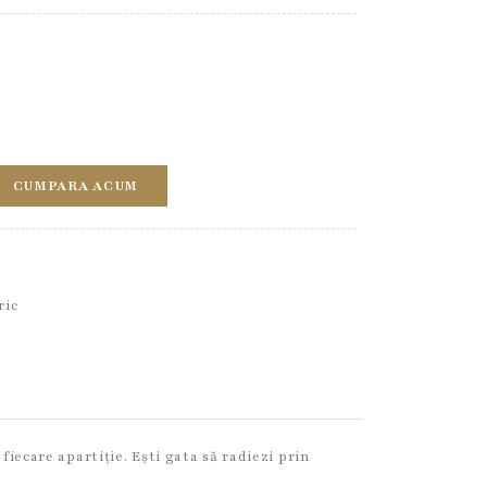
CUMPARA ACUM
ric
iecare apartiție. Ești gata să radiezi prin