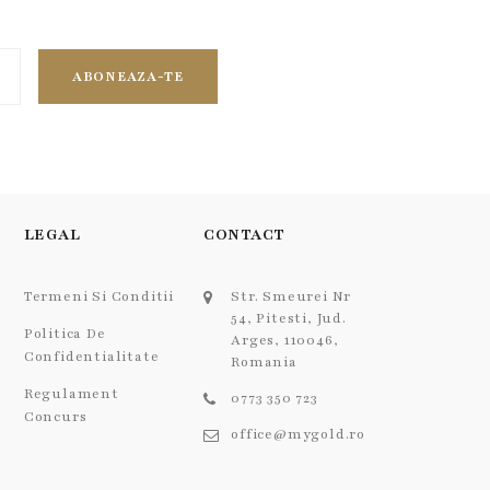
ABONEAZA-TE
LEGAL
CONTACT
Termeni Si Conditii
Str. Smeurei Nr
54, Pitesti, Jud.
Politica De
Arges, 110046,
Confidentialitate
Romania
Regulament
0773 350 723
Concurs
office@mygold.ro