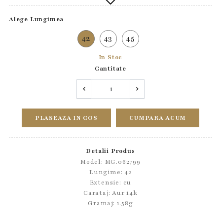
Alege Lungimea
42
43
45
In Stoc
Cantitate
PLASEAZA IN COS
CUMPARA ACUM
Detalii Produs
Model: MG.062799
Lungime: 42
Extensie: cu
Carataj: Aur 14k
Gramaj: 1.58g