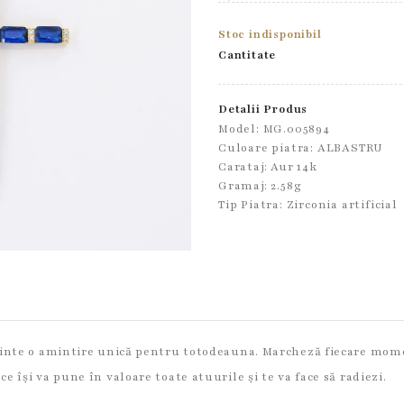
Stoc indisponibil
Cantitate
Detalii Produs
Model: MG.005894
Culoare piatra: ALBASTRU
Carataj: Aur 14k
Gramaj: 2.58g
Tip Piatra:
Zirconia artificial
ezinte o amintire unică pentru totodeauna. Marcheză fiecare mome
 își va pune în valoare toate atuurile și te va face să radiezi.