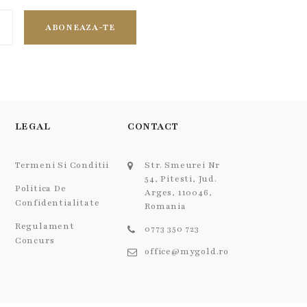
ABONEAZA-TE
LEGAL
CONTACT
Termeni Si Conditii
Str. Smeurei Nr
54, Pitesti, Jud.
Politica De
Arges, 110046,
Confidentialitate
Romania
Regulament
0773 350 723
Concurs
office@mygold.ro