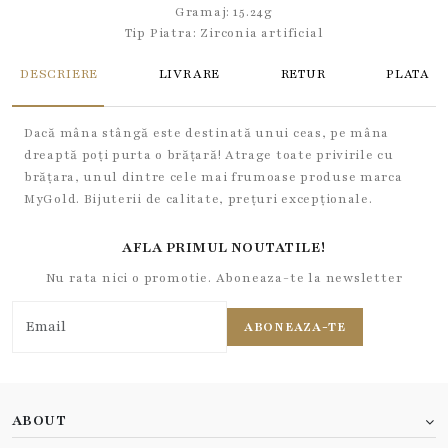
Gramaj: 15.24g
Tip Piatra:
Zirconia artificial
DESCRIERE
LIVRARE
RETUR
PLATA
Dacă mâna stângă este destinată unui ceas, pe mâna
dreaptă poți purta o brățară! Atrage toate privirile cu
brățara, unul dintre cele mai frumoase produse marca
MyGold. Bijuterii de calitate, prețuri excepționale.
AFLA PRIMUL NOUTATILE!
Nu rata nici o promotie. Aboneaza-te la newsletter
ABONEAZA-TE
ABOUT