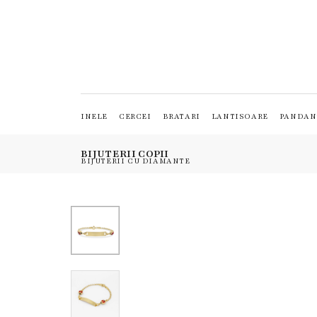
INELE
CERCEI
BRATARI
LANTISOARE
PANDAN
BIJUTERII COPII
BIJUTERII CU DIAMANTE