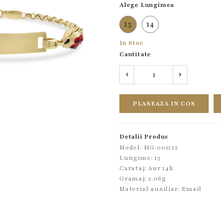
Alege Lungimea
13
14
In Stoc
Cantitate
PLASEAZA IN COS
Detalii Produs
Model: MG.001122
Lungime: 13
Carataj: Aur 14k
Gramaj: 2.06g
Material auxiliar:
Email