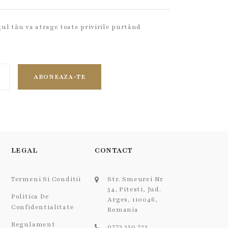
țul tău va atrage toate privirile purtând
ABONEAZA-TE
LEGAL
CONTACT
Termeni Si Conditii
Str. Smeurei Nr
54, Pitesti, Jud.
Politica De
Arges, 110046,
Confidentialitate
Romania
Regulament
0773 350 723