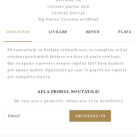
Extensie: cu
Culoare piatra: ALB
Carataj: Aur 14k
Tip Piatra:
Zirconia artificial
DESCRIERE
LIVRARE
RETUR
PLATA
Fă cunoștință cu brățara rafinată care va completa stilul
oricărui prichindel! Brățara nu doar că arată excelent,
dar va spune o poveste despre copilul tău! Dacă hainele
pot spune multe, bijuteriile pe care le poartă un copil îi
pot completa ținuta.
AFLA PRIMUL NOUTATILE!
Nu rata nici o promotie. Aboneaza-te la newsletter
ABONEAZA-TE