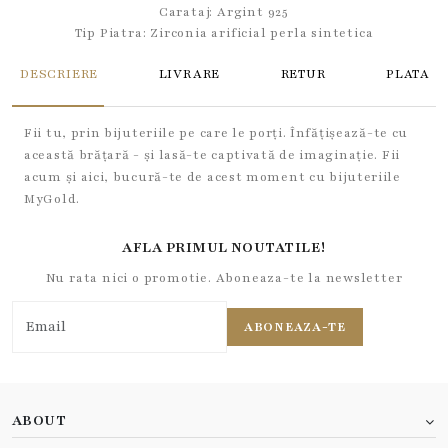
Carataj: Argint 925
Tip Piatra:
Zirconia arificial perla sintetica
DESCRIERE
LIVRARE
RETUR
PLATA
Fii tu, prin bijuteriile pe care le porți. Înfățișează-te cu
această brățară - și lasă-te captivată de imaginație. Fii
acum și aici, bucură-te de acest moment cu bijuteriile
MyGold.
AFLA PRIMUL NOUTATILE!
Nu rata nici o promotie. Aboneaza-te la newsletter
ABONEAZA-TE
ABOUT