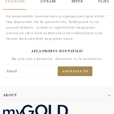
DESCRIERE
LIVRARE
RETUR
PLATA
Fii memorabilă, încrezătoare și exprimă asta prin stilul
tău. Bijuteriile vin în ajutorul tău. Înfățișează-te cu
această brățară - și lasă-te captivată de imaginație.
Crează un efect wow cu MyGold și îți evidențiează-ți de
fiecare dată calitățile prin piese unice.
AFLA PRIMUL NOUTATILE!
Nu rata nici o promotie. Aboneaza-te la newsletter
ABONEAZA-TE
ABOUT