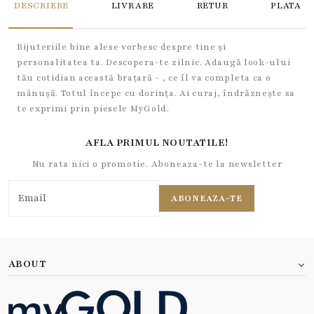
DESCRIERE
LIVRARE
RETUR
PLATA
Bijuteriile bine alese vorbesc despre tine și
personalitatea ta. Descopera-te zilnic. Adaugă look-ului
tău cotidian această brațară - , ce îl va completa ca o
mânușă. Totul începe cu dorința. Ai curaj, îndrăznește sa
te exprimi prin piesele MyGold.
AFLA PRIMUL NOUTATILE!
Nu rata nici o promotie. Aboneaza-te la newsletter
ABONEAZA-TE
ABOUT