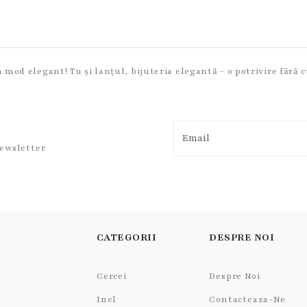
mod elegant! Tu și lanțul, bijuteria elegantă - o potrivire fără c
newsletter
CATEGORII
DESPRE NOI
Cercei
Despre Noi
Inel
Contacteaza-Ne