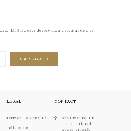
usur. MyGold este despre curaj, curajul de a te
ABONEAZA-TE
LEGAL
CONTACT
Termeni Si Conditii
Str. Smeurei Nr
54, Pitesti, Jud.
Politica De
Arges, 110046,