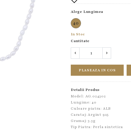
Alege Lungimea
40
In Stoc
Cantitate
PLASEAZA IN COS
Detalii Produs
Model: AG.024302
Lungime: 40
Culoare piatra: ALB
Carataj: Argint 925
Gramaj: 3.3g
Tip Piatra:
Perla sintetica