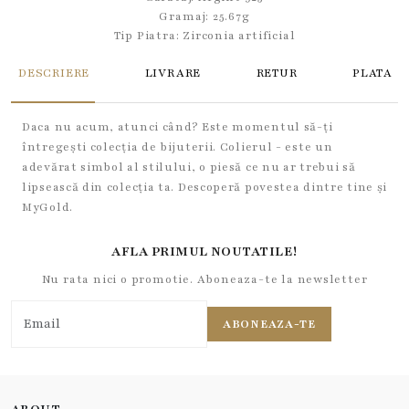
Gramaj: 25.67g
Tip Piatra:
Zirconia artificial
DESCRIERE
LIVRARE
RETUR
PLATA
Daca nu acum, atunci când? Este momentul să-ți
întregești colecția de bijuterii. Colierul - este un
adevărat simbol al stilului, o piesă ce nu ar trebui să
lipsească din colecția ta. Descoperă povestea dintre tine și
MyGold.
AFLA PRIMUL NOUTATILE!
Nu rata nici o promotie. Aboneaza-te la newsletter
ABONEAZA-TE