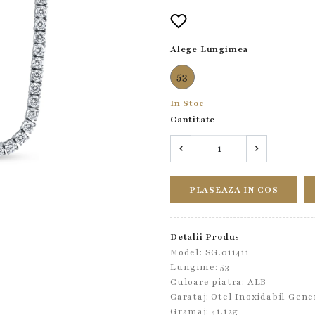
Alege Lungimea
53
In Stoc
Cantitate
PLASEAZA IN COS
Detalii Produs
Model: SG.011411
Lungime: 53
Culoare piatra: ALB
Carataj: Otel Inoxidabil Gene
Gramaj: 41.12g