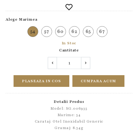
Alege Marimea
54
57
60
62
65
67
In Stoc
Cantitate
PLASEAZA IN COS
CUMPARA ACUM
Detalii Produs
Model: SG.006935
Marime: 54
Carataj: Otel Inoxidabil Generic
Gramaj: 8.34g