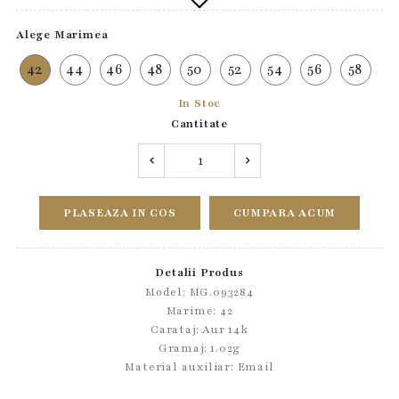
Alege Marimea
42
44
46
48
50
52
54
56
58
In Stoc
Cantitate
PLASEAZA IN COS
CUMPARA ACUM
Detalii Produs
Model: MG.093284
Marime: 42
Carataj: Aur 14k
Gramaj: 1.02g
Material auxiliar:
Email