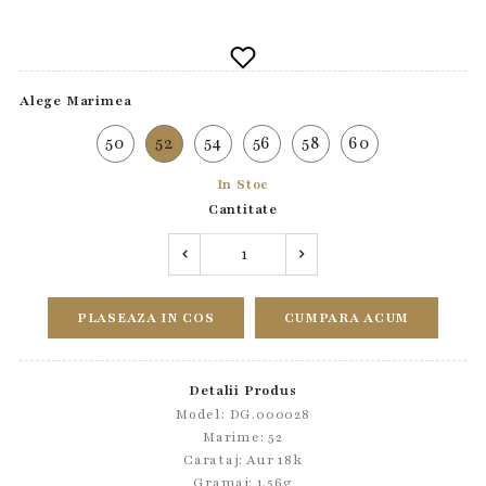
Alege Marimea
50
52
54
56
58
60
In Stoc
Cantitate
PLASEAZA IN COS
CUMPARA ACUM
Detalii Produs
Model: DG.000028
Marime: 52
Carataj: Aur 18k
Gramaj: 1.56g