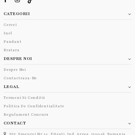
CATEGORII
Cercei
Inel
Pandant
Bratara
DESPRE NOI
Despre Noi
Contacteaza-Ne
LEGAL
Termeni Si Conditii
Politica De Confidentialitate
Regulament Concurs
CONTACT
Str. Smeurei Nr 54, Pitesti, Jud. Arges, 110046, Romania