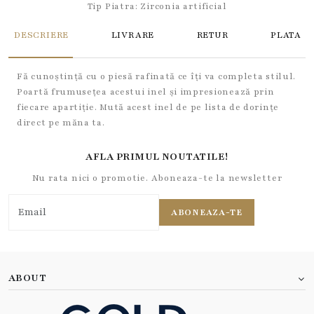
Tip Piatra:
Zirconia artificial
DESCRIERE
LIVRARE
RETUR
PLATA
Fă cunoștință cu o piesă rafinată ce îți va completa stilul.
Poartă frumusețea acestui inel și impresionează prin
fiecare apartiție. Mută acest inel de pe lista de dorințe
direct pe măna ta.
AFLA PRIMUL NOUTATILE!
Nu rata nici o promotie. Aboneaza-te la newsletter
ABONEAZA-TE
ABOUT