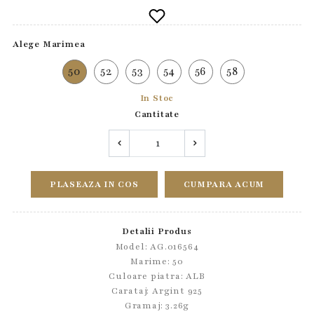
Alege Marimea
50
52
53
54
56
58
In Stoc
Cantitate
PLASEAZA IN COS
CUMPARA ACUM
Detalii Produs
Model: AG.016564
Marime: 50
Culoare piatra: ALB
Carataj: Argint 925
Gramaj: 3.26g