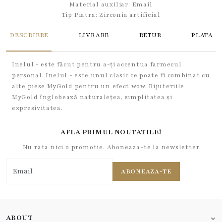
Material auxiliar:
Email
Tip Piatra:
Zirconia artificial
DESCRIERE
LIVRARE
RETUR
PLATA
Inelul - este făcut pentru a-ți accentua farmecul
personal. Inelul - este unul clasic ce poate fi combinat cu
alte piese MyGold pentru un efect wow. Bijuteriile
MyGold înglobează naturalețea, simplitatea și
expresivitatea.
AFLA PRIMUL NOUTATILE!
Nu rata nici o promotie. Aboneaza-te la newsletter
ABONEAZA-TE
ABOUT