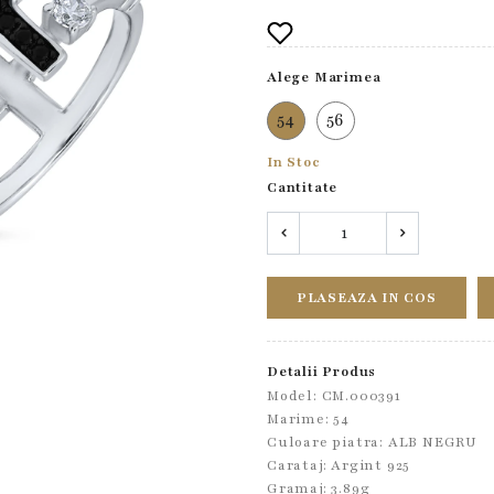
Alege Marimea
54
56
In Stoc
Cantitate
PLASEAZA IN COS
Detalii Produs
Model: CM.000391
Marime: 54
Culoare piatra: ALB NEGRU
Carataj: Argint 925
Gramaj: 3.89g