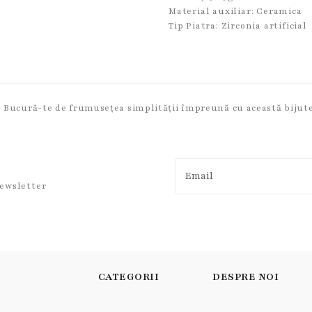
Material auxiliar:
Ceramica
Tip Piatra:
Zirconia artificial
-. Bucură-te de frumusețea simplității împreună cu această bijuter
newsletter
CATEGORII
DESPRE NOI