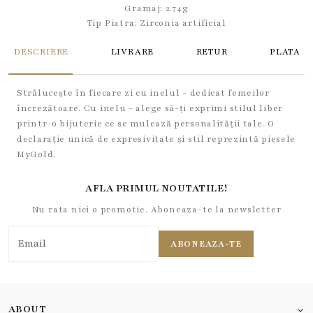
Gramaj: 2.74g
Tip Piatra:
Zirconia artificial
DESCRIERE
LIVRARE
RETUR
PLATA
Strălucește în fiecare zi cu inelul - dedicat femeilor
încrezătoare. Cu inelu - alege să-ți exprimi stilul liber
printr-o bijuterie ce se mulează personalității tale. O
declarație unică de expresivitate și stil reprezintă piesele
MyGold.
AFLA PRIMUL NOUTATILE!
Nu rata nici o promotie. Aboneaza-te la newsletter
ABONEAZA-TE
ABOUT