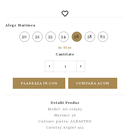
Alege Marimea
50
52
53
54
56
58
62
In Stoc
Cantitate
PLASEAZA IN COS
CUMPARA ACUM
Detalii Produs
Model: AG.016563
Marime: 56
Culoare piatra: ALBASTRU
Carataj: Argint 925