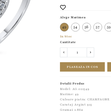
Alege Marimea
49
54
56
57
5
In Stoc
Cantitate
PLASEAZA IN COS
Detalii Produs
Model: AG.022349
Marime: 49
Culoare piatra: CHAMPAGNE
Carataj: Argint 925
Gramaj: 2.86g