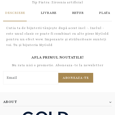
Tip Piatra:
Zirconia artificial
DESCRIERE
LIVRARE
RETUR
PLATA
Cutia ta de bijuterii tânjește după acest inel -. Inelul -
este unul clasic ce poate fi combinat cu alte piese MyGold
pentru un efect wow. Impozante și strălucitoare sunteți
voi. Tu și bijuteria MyGold
AFLA PRIMUL NOUTATILE!
Nu rata nici o promotie. Aboneaza-te la newsletter
ABONEAZA-TE
ABOUT