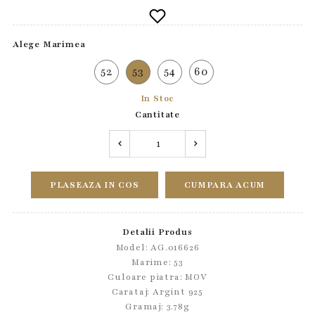
Alege Marimea
52
53
54
60
In Stoc
Cantitate
PLASEAZA IN COS
CUMPARA ACUM
Detalii Produs
Model: AG.016626
Marime: 53
Culoare piatra: MOV
Carataj: Argint 925
Gramaj: 3.78g