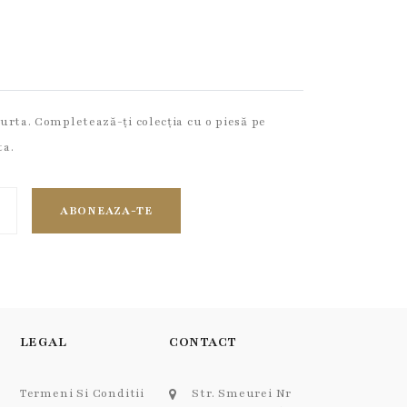
purta. Completează-ți colecția cu o piesă pe
ta.
ABONEAZA-TE
LEGAL
CONTACT
Termeni Si Conditii
Str. Smeurei Nr