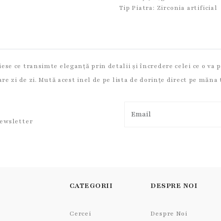
Tip Piatra:
Zirconia artificial
ese ce transimte eleganță prin detalii și încredere celei ce o va 
are zi de zi. Mută acest inel de pe lista de dorințe direct pe măna 
newsletter
CATEGORII
DESPRE NOI
Cercei
Despre Noi