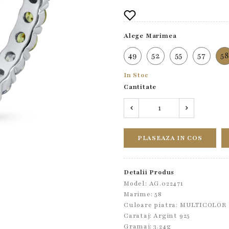
Alege Marimea
49
52
55
57
58
In Stoc
Cantitate
PLASEAZA IN COS
Detalii Produs
Model: AG.022471
Marime: 58
Culoare piatra: MULTICOLOR
Carataj: Argint 925
Gramaj: 3.24g