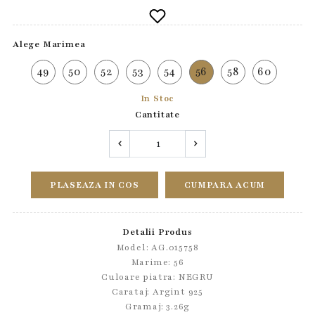
Alege Marimea
49
50
52
53
54
56
58
60
In Stoc
Cantitate
PLASEAZA IN COS
CUMPARA ACUM
Detalii Produs
Model: AG.015758
Marime: 56
Culoare piatra: NEGRU
Carataj: Argint 925
Gramaj: 3.26g