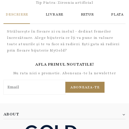
Tip Piatra:
Zirconia artificial
DESCRIERE
LIVRARE
RETUR
PLATA
Strălucește în fiecare zi cu inelul - dedicat femeilor
încrezătoare. Alege bijuteria ce îți va pune in valoare
toate atuurile și te va face să radiezi. Ești gata să radiezi
prin fiecare bijuterie MyGold?
AFLA PRIMUL NOUTATILE!
Nu rata nici o promotie. Aboneaza-te la newsletter
ABONEAZA-TE
ABOUT