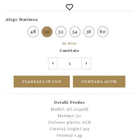
Alege Marimea
48
50
52
54
56
60
In Stoc
Cantitate
PLASEAZA IN COS
CUMPARA ACUM
Detalii Produs
Model: AG.024268
Marime: 50
Culoare piatra: ALB
Carataj: Argint 925
Gramaj: 1.4g